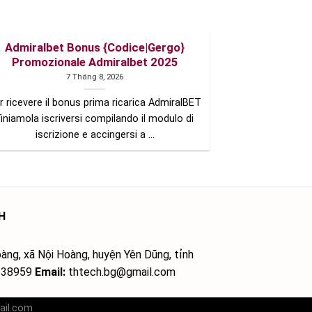
Admiralbet Bonus {Codice|Gergo}
Admi
Promozionale Admiralbet 2025
{Registrazi
7 Tháng 8, 2026
r ricevere il bonus prima ricarica AdmiralBET
La mia è una se
finiamola iscriversi compilando il modulo di
come posso util
iscrizione e accingersi a ...
H
ng, xã Nội Hoàng, huyện Yên Dũng, tỉnh
638959
Email:
thtech.bg@gmail.com
ail.com