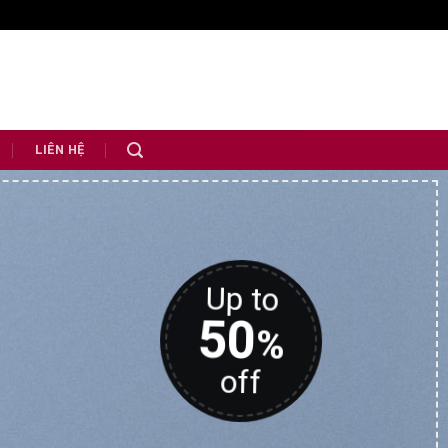
LIÊN HỆ
Up to
50
%
off