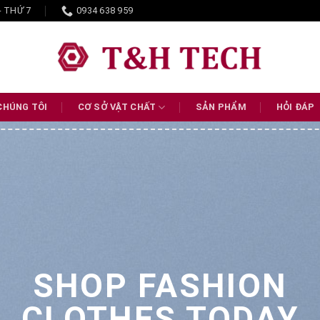
- THỨ 7
0934 638 959
CHÚNG TÔI
CƠ SỞ VẬT CHẤT
SẢN PHẨM
HỎI ĐÁP
SHOP FASHION
CLOTHES TODAY