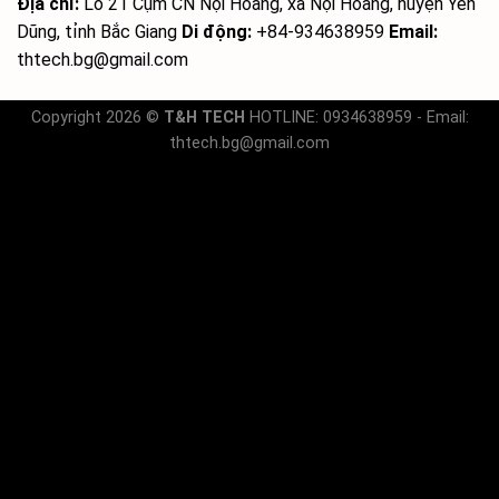
Địa chỉ:
Lô 21 Cụm CN Nội Hoàng, xã Nội Hoàng, huyện Yên
Dũng, tỉnh Bắc Giang
Di động:
+84-934638959
Email:
thtech.bg@gmail.com
Copyright 2026 ©
T&H TECH
HOTLINE: 0934638959 - Email:
thtech.bg@gmail.com