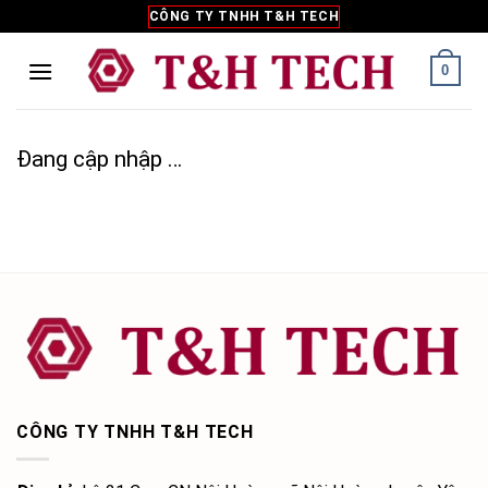
Skip
CÔNG TY TNHH T&H TECH
to
content
0
Đang cập nhập …
CÔNG TY TNHH T&H TECH