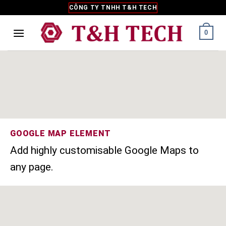
Skip
CÔNG TY TNHH T&H TECH
to
content
0
GOOGLE MAP ELEMENT
Add highly customisable Google Maps to
any page.